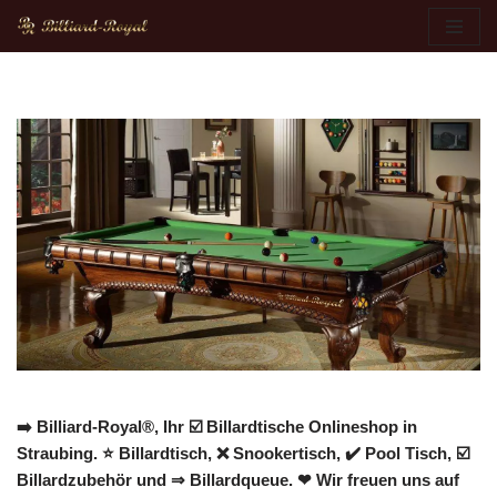
Zum
Inhalt
springen
➡️ Billiard-Royal®, Ihr ☑️ Billardtische Onlineshop in
Straubing. ⭐ Billardtisch, ❌ Snookertisch, ✔️ Pool Tisch, ☑️
Billardzubehör und ⇒ Billardqueue. ❤ Wir freuen uns auf