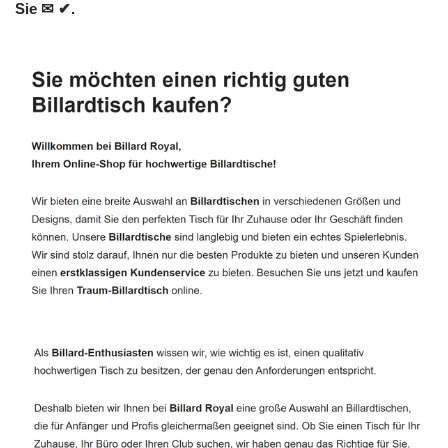
Sie ✉ ✔.