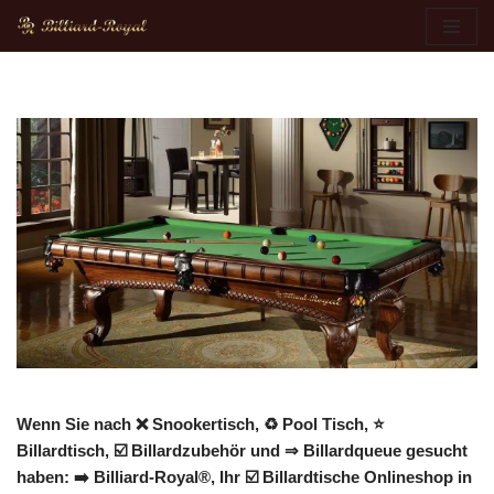
Zum
Inhalt
springen
Wenn Sie nach ❌ Snookertisch, ♻ Pool Tisch, ⭐
Billardtisch, ☑️ Billardzubehör und ⇒ Billardqueue gesucht
haben: ➡️ Billiard-Royal®, Ihr ☑️ Billardtische Onlineshop in