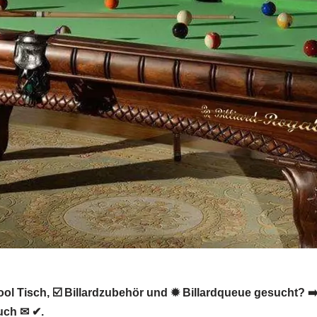
ol Tisch, ☑️ Billardzubehör und ✹ Billardqueue gesucht? ➡️ B
uch ✉ ✔.