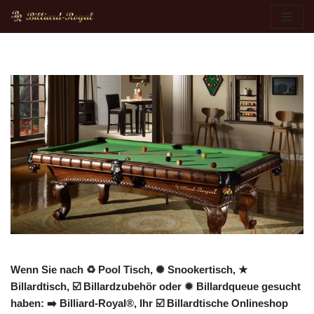
Zum
Inhalt
springen
Wenn Sie nach ♻ Pool Tisch, ✺ Snookertisch, ★
Billardtisch, ☑️ Billardzubehör oder ✹ Billardqueue gesucht
haben: ➡️ Billiard-Royal®, Ihr ☑️ Billardtische Onlineshop