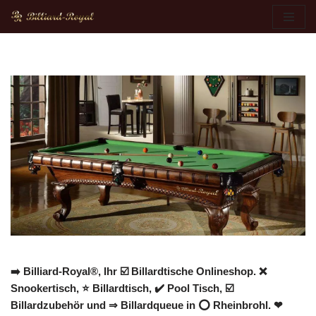
Zum
Inhalt
springen
➡️ Billiard-Royal®, Ihr ☑️ Billardtische Onlineshop. ❌
Snookertisch, ⭐ Billardtisch, ✔️ Pool Tisch, ☑️
Billardzubehör und ⇒ Billardqueue in ⭕ Rheinbrohl. ❤