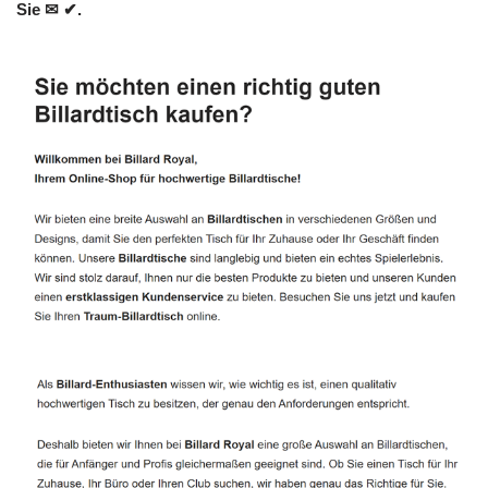
Sie ✉ ✔.