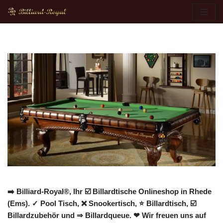
Zum
Inhalt
springen
➡️ Billiard-Royal®, Ihr ☑️ Billardtische Onlineshop in Rhede
(Ems). ✓ Pool Tisch, ❌ Snookertisch, ⭐ Billardtisch, ☑️
Billardzubehör und ⇒ Billardqueue. ❤ Wir freuen uns auf