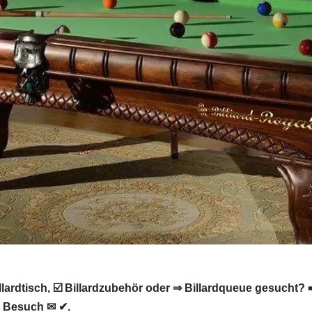
ardtisch, ☑️ Billardzubehör oder ⇒ Billardqueue gesucht? ➡️ 
n Besuch ✉ ✔.