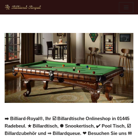
Zum
Inhalt
springen
➡️ Billiard-Royal®, Ihr ☑️ Billardtische Onlineshop in 01445
Radebeul. ★ Billardtisch, ✺ Snookertisch, ✔️ Pool Tisch, ☑️
Billardzubehör und ⇒ Billardqueue. ❤ Besuchen Sie uns ✉