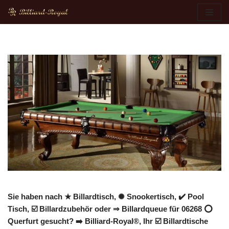
Zum
Inhalt
springen
Sie haben nach ★ Billardtisch, ✺ Snookertisch, ✔️ Pool
Tisch, ☑️ Billardzubehör oder ⇒ Billardqueue für 06268 ⭕
Querfurt gesucht? ➡️ Billiard-Royal®, Ihr ☑️ Billardtische