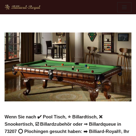
Zum
Inhalt
springen
Wenn Sie nach ✔️ Pool Tisch, ⭐ Billardtisch, ❌
Snookertisch, ☑️ Billardzubehör oder ⇒ Billardqueue in
73207 ⭕ Plochingen gesucht haben: ➡️ Billiard-Royal®, Ihr