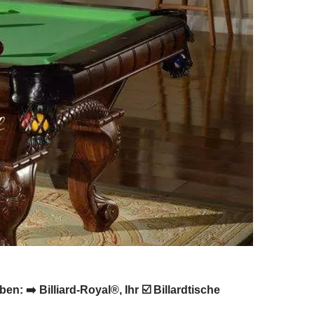
: ➡️ Billiard-Royal®, Ihr ☑️ Billardtische