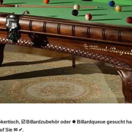
ertisch, ☑️ Billardzubehör oder ✹ Billardqueue gesucht haben
uf Sie ✉ ✔.