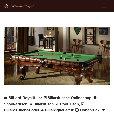
Zum
Inhalt
springen
➡️ Billiard-Royal®, Ihr ☑️ Billardtische Onlineshop. ✺
Snookertisch, ⭐ Billardtisch, ✓ Pool Tisch, ☑️
Billardzubehör oder ⇒ Billardqueue für ⭕ Osnabrück. ❤