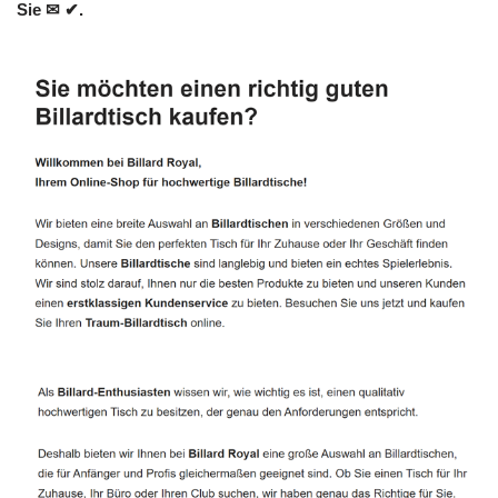
Sie ✉ ✔.