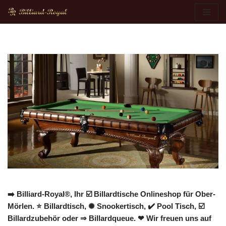
Zum
Inhalt
springen
➡️ Billiard-Royal®, Ihr ☑️ Billardtische Onlineshop für Ober-
Mörlen. ⭐ Billardtisch, ✺ Snookertisch, ✔️ Pool Tisch, ☑️
Billardzubehör oder ⇒ Billardqueue. ❤ Wir freuen uns auf