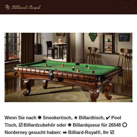
Zum
Inhalt
springen
Wenn Sie nach ✺ Snookertisch, ★ Billardtisch, ✔️ Pool
Tisch, ☑️ Billardzubehör oder ✹ Billardqueue für 26548 ⭕
Norderney gesucht haben: ➡️ Billiard-Royal®, Ihr ☑️