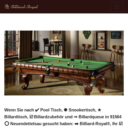
Zum
Inhalt
springen
Wenn Sie nach ✔️ Pool Tisch, ✺ Snookertisch, ★
Billardtisch, ☑️ Billardzubehör und ⇒ Billardqueue in 91564
⭕ Neuendettelsau gesucht haben: ➡️ Billiard-Royal®, Ihr ☑️