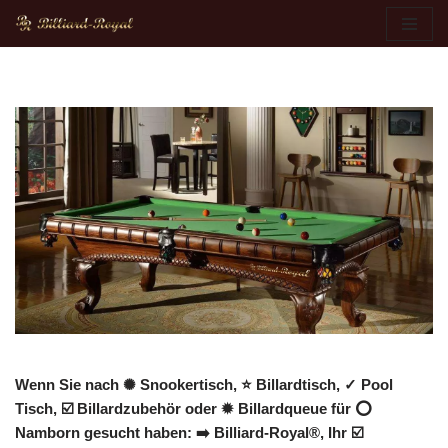
Zum
Inhalt
springen
Wenn Sie nach ✺ Snookertisch, ⭐ Billardtisch, ✓ Pool
Tisch, ☑️ Billardzubehör oder ✹ Billardqueue für ⭕
Namborn gesucht haben: ➡️ Billiard-Royal®, Ihr ☑️