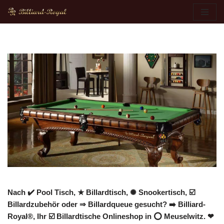
Zum
Inhalt
springen
Nach ✔️ Pool Tisch, ★ Billardtisch, ✺ Snookertisch, ☑️
Billardzubehör oder ⇒ Billardqueue gesucht? ➡️ Billiard-
Royal®, Ihr ☑️ Billardtische Onlineshop in ⭕ Meuselwitz. ❤