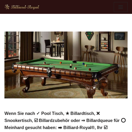
Zum
Inhalt
springen
Wenn Sie nach ✓ Pool Tisch, ★ Billardtisch, ❌
Snookertisch, ☑️ Billardzubehör oder ⇒ Billardqueue für ⭕
Meinhard gesucht haben: ➡️ Billiard-Royal®, Ihr ☑️