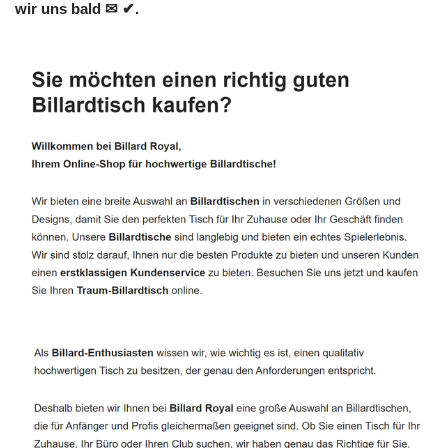
wir uns bald ✉ ✔.