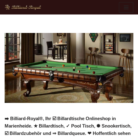
Zum
Inhalt
springen
➡️ Billiard-Royal®, Ihr ☑️ Billardtische Onlineshop in
Marienheide. ★ Billardtisch, ✓ Pool Tisch, ✺ Snookertisch,
☑️ Billardzubehör und ⇒ Billardqueue. ❤ Hoffentlich sehen