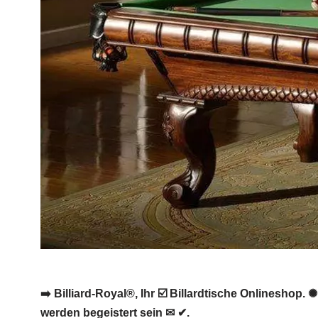
➡️ Billiard-Royal®, Ihr ☑️ Billardtische Onlineshop.
werden begeistert sein ✉ ✔.