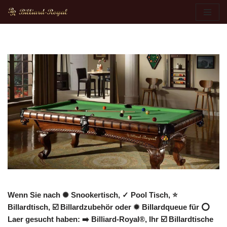
Zum
Inhalt
springen
Wenn Sie nach ✺ Snookertisch, ✓ Pool Tisch, ⭐
Billardtisch, ☑️ Billardzubehör oder ✹ Billardqueue für ⭕
Laer gesucht haben: ➡️ Billiard-Royal®, Ihr ☑️ Billardtische