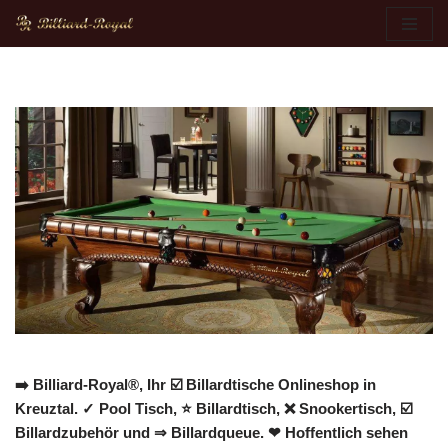
Zum
Inhalt
springen
➡️ Billiard-Royal®, Ihr ☑️ Billardtische Onlineshop in
Kreuztal. ✓ Pool Tisch, ⭐ Billardtisch, ❌ Snookertisch, ☑️
Billardzubehör und ⇒ Billardqueue. ❤ Hoffentlich sehen