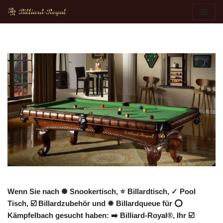
Zum
Inhalt
springen
Wenn Sie nach ✺ Snookertisch, ⭐ Billardtisch, ✓ Pool
Tisch, ☑️ Billardzubehör und ✹ Billardqueue für ⭕
Kämpfelbach gesucht haben: ➡️ Billiard-Royal®, Ihr ☑️