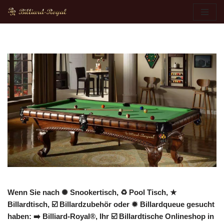
Zum
Inhalt
springen
Wenn Sie nach ✺ Snookertisch, ♻ Pool Tisch, ★
Billardtisch, ☑️ Billardzubehör oder ✹ Billardqueue gesucht
haben: ➡️ Billiard-Royal®, Ihr ☑️ Billardtische Onlineshop in