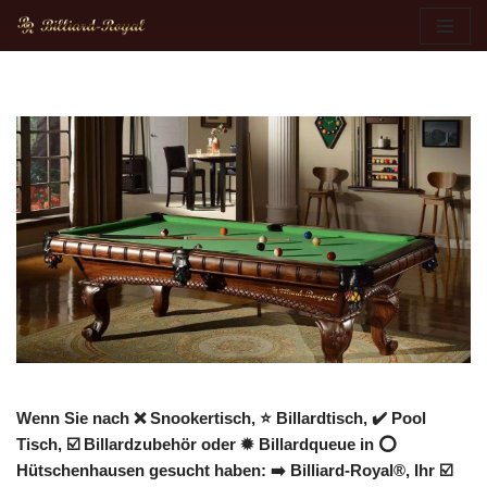
Zum
Inhalt
springen
Wenn Sie nach ❌ Snookertisch, ⭐ Billardtisch, ✔️ Pool
Tisch, ☑️ Billardzubehör oder ✹ Billardqueue in ⭕
Hütschenhausen gesucht haben: ➡️ Billiard-Royal®, Ihr ☑️