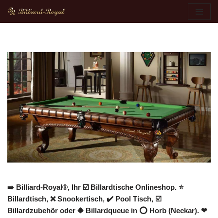
Zum
Inhalt
springen
➡️ Billiard-Royal®, Ihr ☑️ Billardtische Onlineshop. ⭐
Billardtisch, ❌ Snookertisch, ✔️ Pool Tisch, ☑️
Billardzubehör oder ✹ Billardqueue in ⭕ Horb (Neckar). ❤