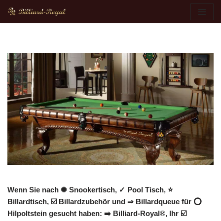
Zum
Inhalt
springen
Wenn Sie nach ✺ Snookertisch, ✓ Pool Tisch, ⭐
Billardtisch, ☑️ Billardzubehör und ⇒ Billardqueue für ⭕
Hilpoltstein gesucht haben: ➡️ Billiard-Royal®, Ihr ☑️