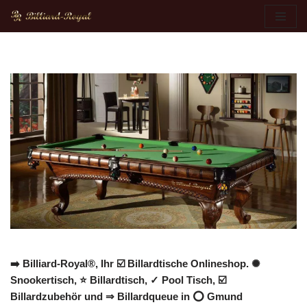
Zum
Inhalt
springen
➡️ Billiard-Royal®, Ihr ☑️ Billardtische Onlineshop. ✺
Snookertisch, ⭐ Billardtisch, ✓ Pool Tisch, ☑️
Billardzubehör und ⇒ Billardqueue in ⭕ Gmund