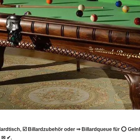
ardtisch, ☑️ Billardzubehör oder ⇒ Billardqueue für ⭕ Gelnh
 ✉ ✔.