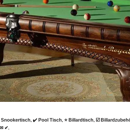
 ✺ Snookertisch, ✔️ Pool Tisch, ⭐ Billardtisch, ☑️ Billardzub
 ✉ ✔.