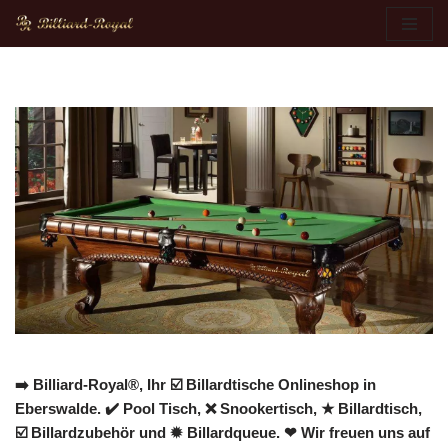
Zum
Inhalt
springen
➡️ Billiard-Royal®, Ihr ☑️ Billardtische Onlineshop in
Eberswalde. ✔️ Pool Tisch, ❌ Snookertisch, ★ Billardtisch,
☑️ Billardzubehör und ✹ Billardqueue. ❤ Wir freuen uns auf