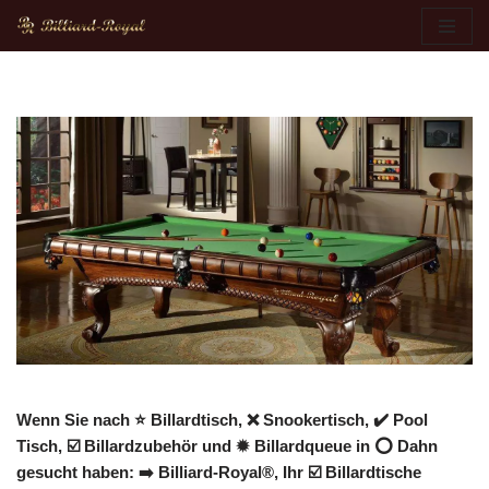
Zum
Inhalt
springen
Wenn Sie nach ⭐ Billardtisch, ❌ Snookertisch, ✔️ Pool
Tisch, ☑️ Billardzubehör und ✹ Billardqueue in ⭕ Dahn
gesucht haben: ➡️ Billiard-Royal®, Ihr ☑️ Billardtische