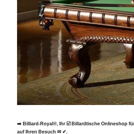
➡️ Billiard-Royal®, Ihr ☑️ Billardtische Onlineshop 
auf Ihren Besuch ✉ ✔.