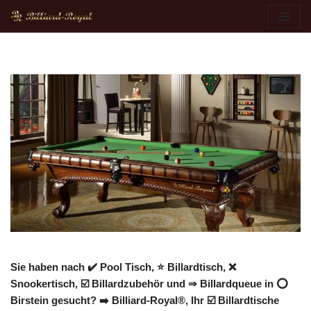
Zum
Inhalt
springen
Sie haben nach ✔️ Pool Tisch, ⭐ Billardtisch, ❌
Snookertisch, ☑️ Billardzubehör und ⇒ Billardqueue in ⭕
Birstein gesucht? ➡️ Billiard-Royal®, Ihr ☑️ Billardtische