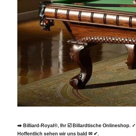
➡️ Billiard-Royal®, Ihr ☑️ Billardtische Onlineshop.
Hoffentlich sehen wir uns bald ✉ ✔.