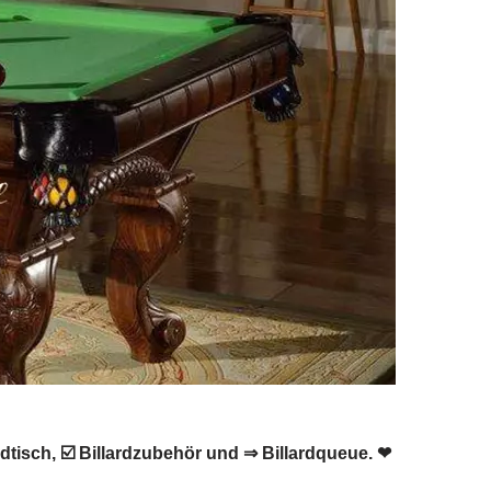
rdtisch, ☑️ Billardzubehör und ⇒ Billardqueue. ❤