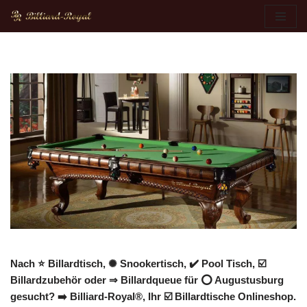
Zum
Inhalt
springen
Nach ⭐ Billardtisch, ✺ Snookertisch, ✔️ Pool Tisch, ☑️
Billardzubehör oder ⇒ Billardqueue für ⭕ Augustusburg
gesucht? ➡️ Billiard-Royal®, Ihr ☑️ Billardtische Onlineshop.