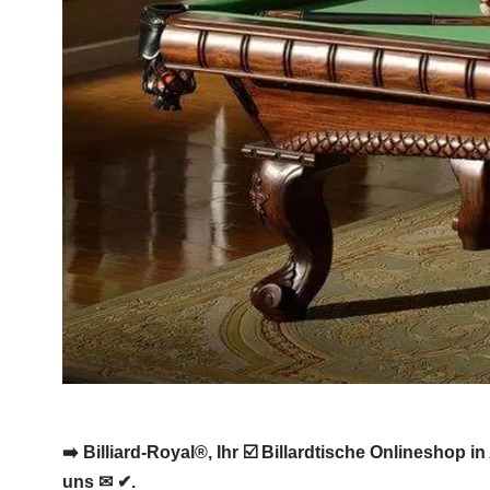
➡️ Billiard-Royal®, Ihr ☑️ Billardtische Onlineshop 
uns ✉ ✔.