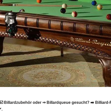
 ☑️ Billardzubehör oder ⇒ Billardqueue gesucht? ➡️ Billiard-
✔.