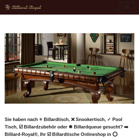
Zum
Inhalt
springen
Sie haben nach ⭐ Billardtisch, ❌ Snookertisch, ✓ Pool
Tisch, ☑️ Billardzubehör oder ✹ Billardqueue gesucht? ➡️
Billiard-Royal®, Ihr ☑️ Billardtische Onlineshop in ⭕